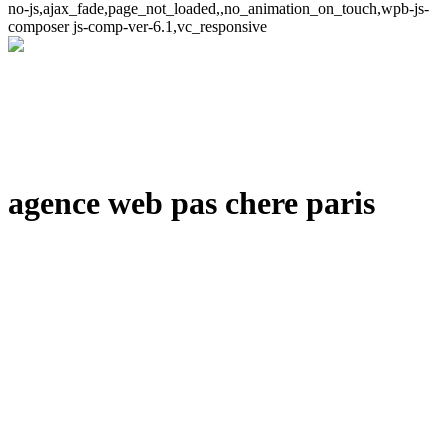
no-js,ajax_fade,page_not_loaded,,no_animation_on_touch,wpb-js-
composer js-comp-ver-6.1,vc_responsive
agence web pas chere paris